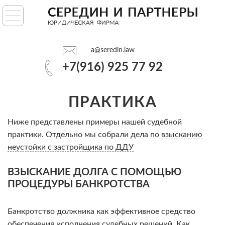
ГЛАВНАЯ
УСЛУГИ
a@seredin.law
+7(916) 925 77 92
ПРАКТИКА
АНАЛИТИКА
ПРАКТИКА
Ниже представлены примеры нашей судебной
О НАС
практики. Отдельно мы собрали дела по
взысканию
неустойки с застройщика по ДДУ
a@seredin.law
ВЗЫСКАНИЕ ДОЛГА С ПОМОЩЬЮ
+7(916) 925 77 92
ПРОЦЕДУРЫ БАНКРОТСТВА
Банкротство должника как эффективное средство
обеспечения исполнения судебных решений. Как