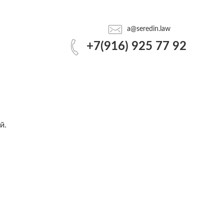
a@seredin.law
+7(916) 925 77 92
й.