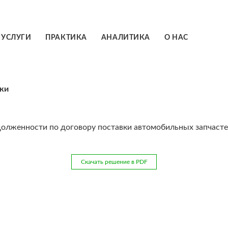
ГЛАВНАЯ
УСЛУГИ
ПРАКТИКА
АНАЛИТИКА
О НАС
УСЛУГИ
ПРАКТИКА
вки
АНАЛИТИКА
О НАС
долженности по договору поставки автомобильных запчасте
a@seredin.law
Скачать решение в PDF
+7(916) 925 77 92