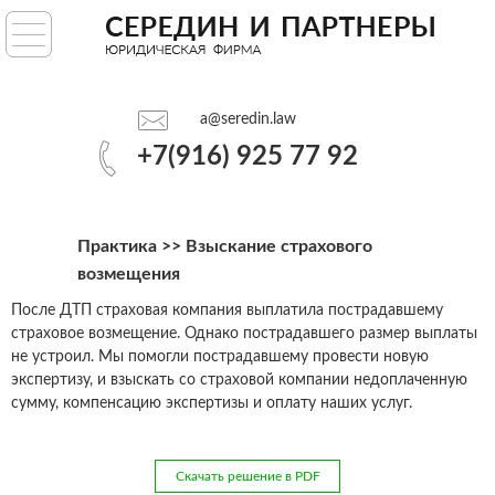
ГЛАВНАЯ
УСЛУГИ
a@seredin.law
ПРАКТИКА
+7(916) 925 77 92
АНАЛИТИКА
Практика
>> Взыскание страхового
О НАС
возмещения
После ДТП страховая компания выплатила пострадавшему
страховое возмещение. Однако пострадавшего размер выплаты
a@seredin.law
не устроил. Мы помогли пострадавшему провести новую
экспертизу, и взыскать со страховой компании недоплаченную
+7(916) 925 77 92
сумму, компенсацию экспертизы и оплату наших услуг.
Скачать решение в PDF