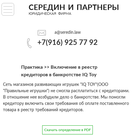
ГЛАВНАЯ
УСЛУГИ
a@seredin.law
ПРАКТИКА
+7(916) 925 77 92
АНАЛИТИКА
Практика
>> Включение в реестр
О НАС
кредиторов в банкротстве IQ Toy
Сеть магазинов развивающих игрушек "IQ TOY"(ООО
"Правильные игрушки") не смогла расплатиться с кредиторами.
a@seredin.law
В отношение нее возбудили дело о банкротстве. Мы помогли
кредитору включить свои требования об оплате поставленного
+7(916) 925 77 92
товара в реестр требований кредиторов.
Скачать определение в PDF