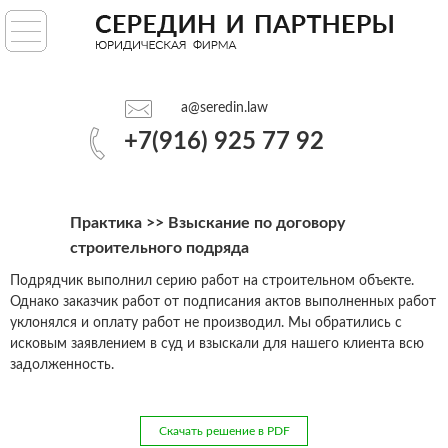
ГЛАВНАЯ
УСЛУГИ
a@seredin.law
ПРАКТИКА
+7(916) 925 77 92
АНАЛИТИКА
Практика
>> Взыскание по договору
О НАС
строительного подряда
Подрядчик выполнил серию работ на строительном объекте.
Однако заказчик работ от подписания актов выполненных работ
a@seredin.law
уклонялся и оплату работ не производил. Мы обратились с
исковым заявлением в суд и взыскали для нашего клиента всю
+7(916) 925 77 92
задолженность.
Скачать решение в PDF